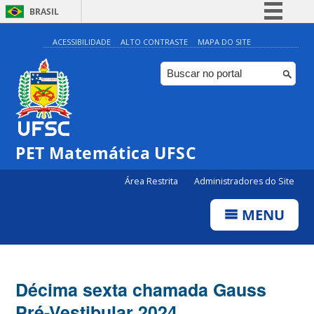
BRASIL
Simplifique!
ACESSIBILIDADE
ALTO CONTRASTE
MAPA DO SITE
Comunica BR
Participe
Acesso à informação
Legislação
PET Matemática UFSC
Canais
Área Restrita
Administradores do Site
MENU
Décima sexta chamada Gauss
Pré-Vestibular 2024