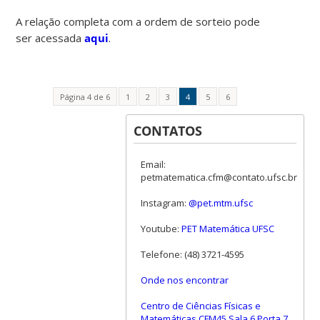
A relação completa com a ordem de sorteio pode
ser acessada
aqui
.
Página 4 de 6
1
2
3
4
5
6
CONTATOS
Email:
petmatematica.cfm@contato.ufsc.br
Instagram:
@pet.mtm.ufsc
Youtube:
PET Matemática UFSC
Telefone: (48) 3721-4595
Onde nos encontrar
Centro de Ciências Físicas e
Matemáticas CFM45 Sala 6 Porta 7