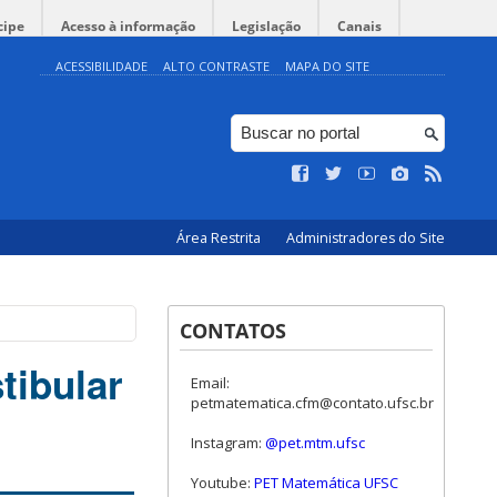
cipe
Acesso à informação
Legislação
Canais
ACESSIBILIDADE
ALTO CONTRASTE
MAPA DO SITE
Área Restrita
Administradores do Site
CONTATOS
tibular
Email:
petmatematica.cfm@contato.ufsc.br
Instagram:
@pet.mtm.ufsc
Youtube:
PET Matemática UFSC