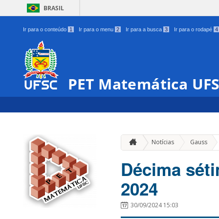
BRASIL
Ir para o conteúdo
1
Ir para o menu
2
Ir para a busca
3
Ir para o rodapé
4
PET Matemática UF
»
Notícias
Gauss
Décima séti
2024
30/09/2024 15:03