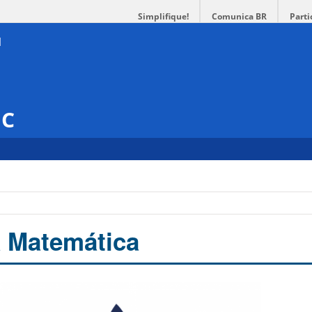
Simplifique!
Comunica BR
Parti
SC
a
 Matemática