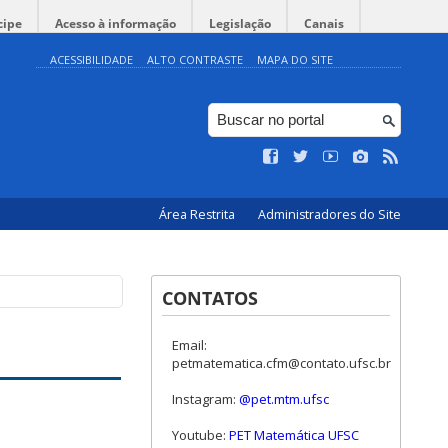
cipe
Acesso à informação
Legislação
Canais
ACESSIBILIDADE
ALTO CONTRASTE
MAPA DO SITE
Área Restrita
Administradores do Site
CONTATOS
Email:
petmatematica.cfm@contato.ufsc.br
Instagram:
@pet.mtm.ufsc
Youtube:
PET Matemática UFSC