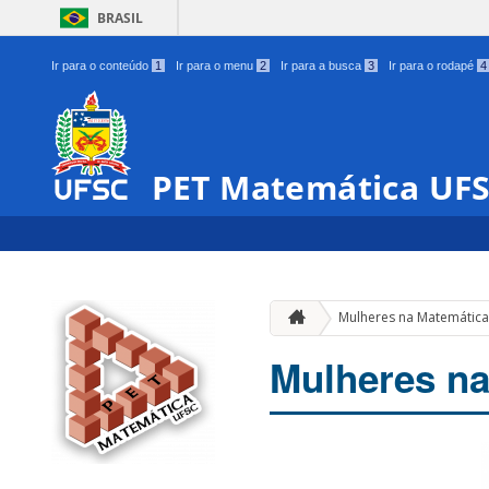
BRASIL
Ir para o conteúdo
1
Ir para o menu
2
Ir para a busca
3
Ir para o rodapé
4
PET Matemática UF
Mulheres na Matemátic
Mulheres na