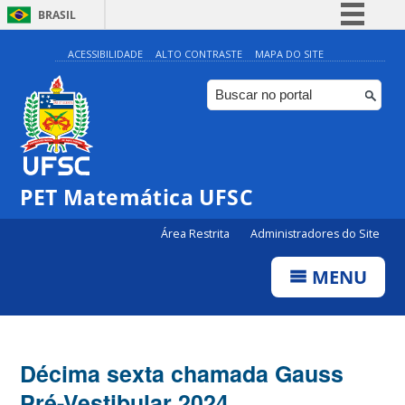
BRASIL
Simplifique!
ACESSIBILIDADE
ALTO CONTRASTE
MAPA DO SITE
Comunica BR
Participe
Acesso à informação
Legislação
PET Matemática UFSC
Canais
Área Restrita
Administradores do Site
MENU
Décima sexta chamada Gauss
Pré-Vestibular 2024