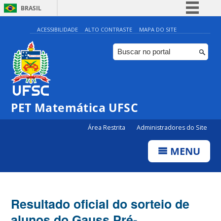
BRASIL
Simplifique!
ACESSIBILIDADE
ALTO CONTRASTE
MAPA DO SITE
Comunica BR
Participe
Acesso à informação
Legislação
PET Matemática UFSC
Canais
Área Restrita
Administradores do Site
MENU
Resultado oficial do sorteio de
alunos do Gauss Pré-