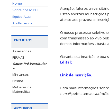
Home
Atenção, futuros universitário
Sobre nosso PET
Estão abertas as inscrições 
Equipe Atual
atento aos prazos: as inscriç
Acolhimento
O nosso processo seletivo se
com transmissão ao vivo pel
PROJETOS
demais informações , basta a
Assessorias
Garanta sua inscrição e boa s
FERMAT
Edital;
Gauss Pré-Vestibular
»
Minicursos
Link de Inscrição.
Prisma
Mulheres na
Para mais informações sobre
Matemática
e-mail
petmatematica.cfm@con
ARQUIVOS