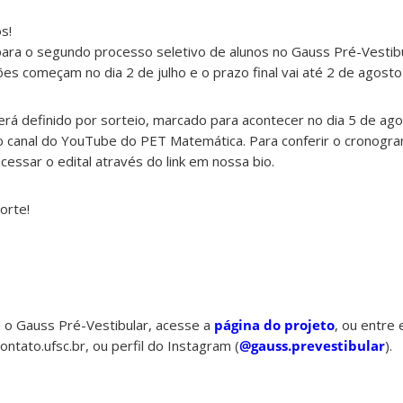
s!
para o segundo processo seletivo de alunos no Gauss Pré-Vestib
ões começam no dia 2 de julho e o prazo final vai até 2 de agost
rá definido por sorteio, marcado para acontecer no dia 5 de ag
o canal do YouTube do PET Matemática. Para conferir o cronogr
cessar o edital através do link em nossa bio.
orte!
 o Gauss Pré-Vestibular, acesse a
página do projeto
, ou entre
tato.ufsc.br, ou perfil do Instagram (
@gauss.prevestibular
).