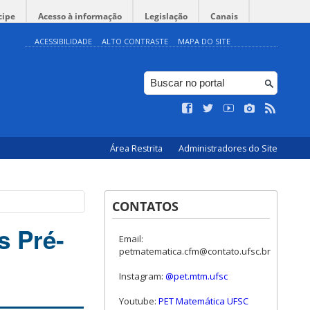
cipe
Acesso à informação
Legislação
Canais
ACESSIBILIDADE
ALTO CONTRASTE
MAPA DO SITE
Área Restrita
Administradores do Site
CONTATOS
s Pré-
Email:
petmatematica.cfm@contato.ufsc.br
Instagram:
@pet.mtm.ufsc
Youtube:
PET Matemática UFSC