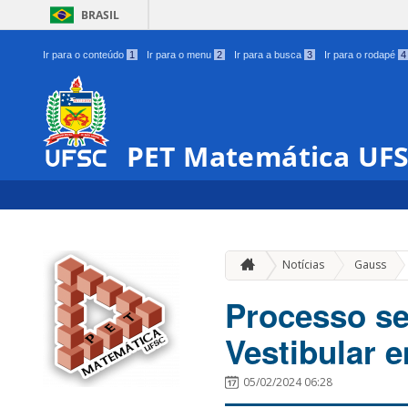
BRASIL
Ir para o conteúdo
1
Ir para o menu
2
Ir para a busca
3
Ir para o rodapé
4
PET Matemática UF
»
Notícias
Gauss
Processo se
Vestibular 
05/02/2024 06:28