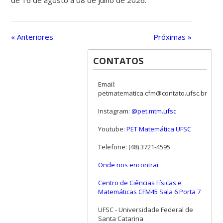
de 16 de agosto a 08 de julho de 2026.
« Anteriores
Próximas »
CONTATOS
Email:
petmatematica.cfm@contato.ufsc.br
Instagram:
@pet.mtm.ufsc
Youtube:
PET Matemática UFSC
Telefone: (48) 3721-4595
Onde nos encontrar
Centro de Ciências Físicas e
Matemáticas CFM45 Sala 6 Porta 7
UFSC - Universidade Federal de
Santa Catarina