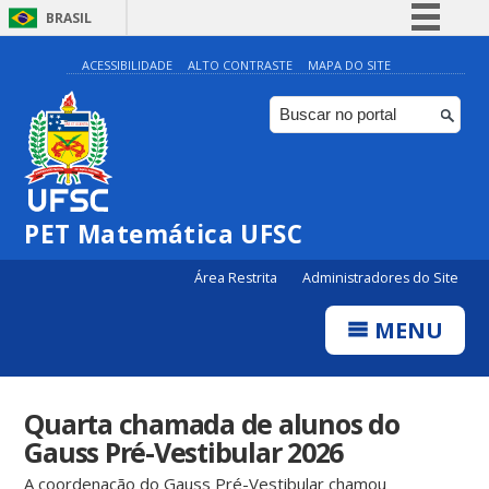
BRASIL
Simplifique!
ACESSIBILIDADE
ALTO CONTRASTE
MAPA DO SITE
Comunica BR
Participe
Acesso à informação
Legislação
PET Matemática UFSC
Canais
Área Restrita
Administradores do Site
MENU
Quarta chamada de alunos do
Gauss Pré-Vestibular 2026
A coordenação do Gauss Pré-Vestibular chamou