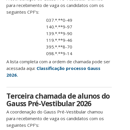
para recebimento de vaga os candidatos com os
seguintes CPF's:
037.*.**0-49
140.*.**9-97
139.*.**9-90
119.*.**9-46
395.*.**8-70
098.*.**9-14
A lista completa com a ordem de chamada pode ser
acessada aqui:
Classificação processo Gauss
2026.
Terceira chamada de alunos do
Gauss Pré-Vestibular 2026
A coordenação do Gauss Pré-Vestibular chamou
para recebimento de vaga os candidatos com os
seguintes CPF's: