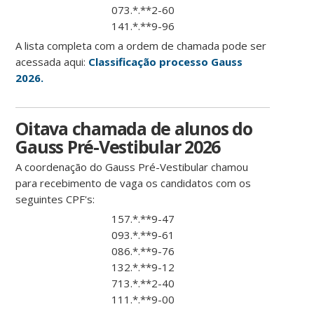
073.*.**2-60
141.*.**9-96
A lista completa com a ordem de chamada pode ser
acessada aqui:
Classificação processo Gauss
2026.
Oitava chamada de alunos do
Gauss Pré-Vestibular 2026
A coordenação do Gauss Pré-Vestibular chamou
para recebimento de vaga os candidatos com os
seguintes CPF's:
157.*.**9-47
093.*.**9-61
086.*.**9-76
132.*.**9-12
713.*.**2-40
111.*.**9-00