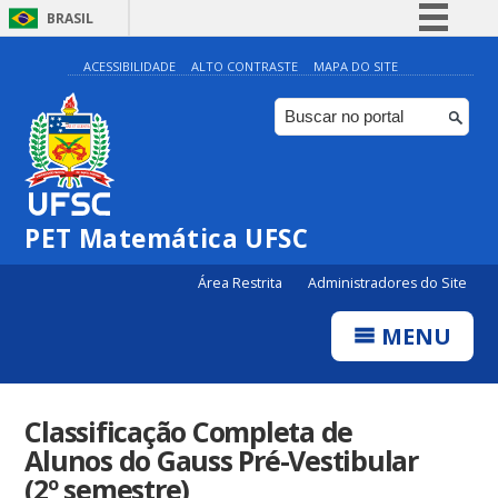
BRASIL
Simplifique!
ACESSIBILIDADE
ALTO CONTRASTE
MAPA DO SITE
Comunica BR
Participe
Acesso à informação
Legislação
PET Matemática UFSC
Canais
Área Restrita
Administradores do Site
MENU
Classificação Completa de
Alunos do Gauss Pré-Vestibular
(2º semestre)