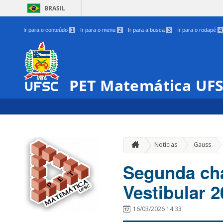
BRASIL
Ir para o conteúdo
1
Ir para o menu
2
Ir para a busca
3
Ir para o rodapé
4
PET Matemática UF
»
Notícias
Gauss
Segunda ch
Vestibular 
16/03/2026 14:33