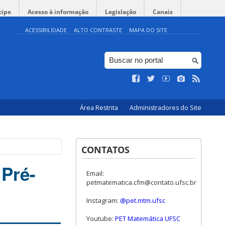
cipe
Acesso à informação
Legislação
Canais
ACESSIBILIDADE
ALTO CONTRASTE
MAPA DO SITE
Área Restrita
Administradores do Site
CONTATOS
Pré-
Email:
petmatematica.cfm@contato.ufsc.br
Instagram:
@pet.mtm.ufsc
Youtube:
PET Matemática UFSC