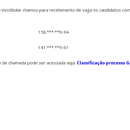
Vestibular chamou para recebimento de vaga os candidatos com
158.***.**9-94
141.***.**9-61
m de chamada pode ser acessada aqui:
Classificação processo G