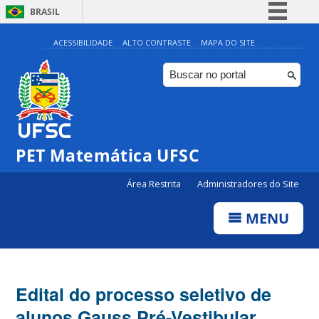
BRASIL
Simplifique!
ACESSIBILIDADE
ALTO CONTRASTE
MAPA DO SITE
Comunica BR
Participe
Acesso à informação
Legislação
PET Matemática UFSC
Canais
Área Restrita
Administradores do Site
MENU
Edital do processo seletivo de
alunos Gauss Pré-Vestibular