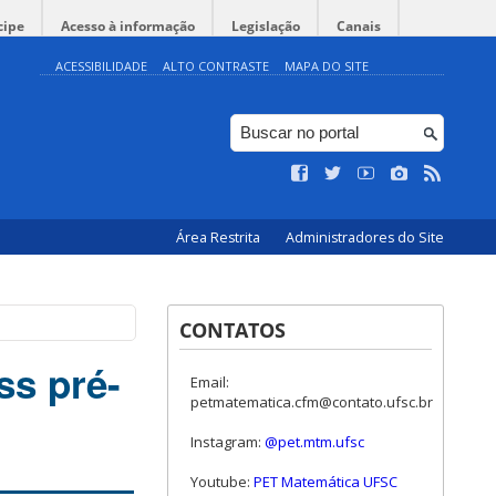
cipe
Acesso à informação
Legislação
Canais
ACESSIBILIDADE
ALTO CONTRASTE
MAPA DO SITE
Área Restrita
Administradores do Site
CONTATOS
ss pré-
Email:
petmatematica.cfm@contato.ufsc.br
Instagram:
@pet.mtm.ufsc
Youtube:
PET Matemática UFSC