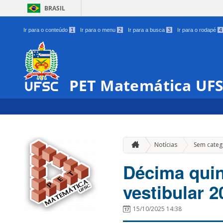
BRASIL
Ir para o conteúdo
1
Ir para o menu
2
Ir para a busca
3
Ir para o rodapé
4
PET Matemática UF
Notícias
Sem categ
Décima quin
vestibular 2
15/10/2025 14:38