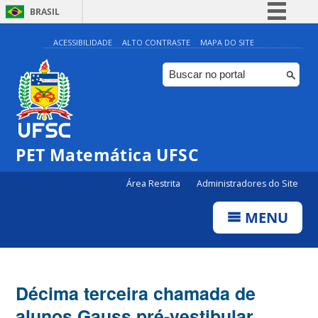
BRASIL
Simplifique!
ACESSIBILIDADE
ALTO CONTRASTE
MAPA DO SITE
Comunica BR
Participe
Acesso à informação
Legislação
PET Matemática UFSC
Canais
Área Restrita
Administradores do Site
MENU
Décima terceira chamada de
alunos Gauss pré-vestibular