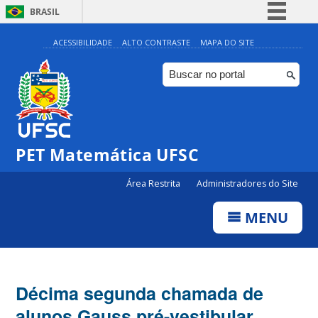
BRASIL
Simplifique!
ACESSIBILIDADE
ALTO CONTRASTE
MAPA DO SITE
Comunica BR
Participe
Acesso à informação
Legislação
PET Matemática UFSC
Canais
Área Restrita
Administradores do Site
MENU
Décima segunda chamada de
alunos Gauss pré-vestibular