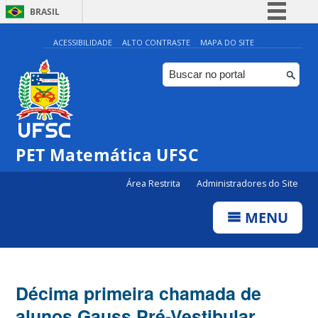
BRASIL
Simplifique!
ACESSIBILIDADE
ALTO CONTRASTE
MAPA DO SITE
Comunica BR
Participe
Acesso à informação
Legislação
PET Matemática UFSC
Canais
Área Restrita
Administradores do Site
MENU
Décima primeira chamada de
alunos Gauss Pré-Vestibular