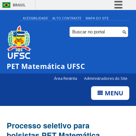
BRASIL
Simplifique!
ACESSIBILIDADE
ALTO CONTRASTE
MAPA DO SITE
Comunica BR
Participe
Acesso à informação
Legislação
PET Matemática UFSC
Canais
Área Restrita
Administradores do Site
MENU
Processo seletivo para
bolsistas PET Matemática