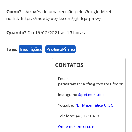
Como?
- Através de uma reunião pelo Google Meet
no link: https://meet.google.com/gjt-fquq-mwg
Quando?
Dia 19/02/2021 às 15 horas.
Tags:
Inscrições
ProGeoPinho
CONTATOS
Email:
petmatematica.cfm@contato.ufsc.br
Instagram:
@pet.mtm.ufsc
Youtube:
PET Matemática UFSC
Telefone: (48) 3721-4595
Onde nos encontrar