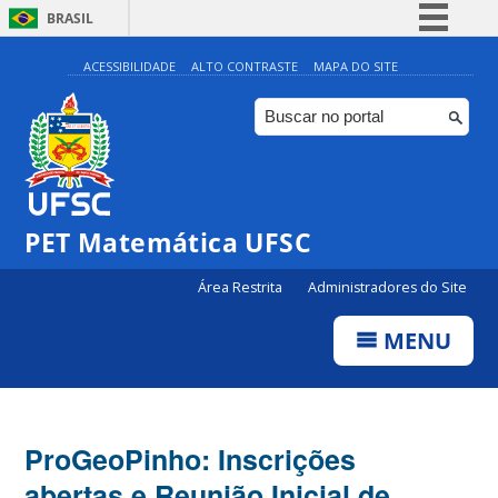
BRASIL
Simplifique!
ACESSIBILIDADE
ALTO CONTRASTE
MAPA DO SITE
Comunica BR
Participe
Acesso à informação
Legislação
PET Matemática UFSC
Canais
Área Restrita
Administradores do Site
MENU
ProGeoPinho: Inscrições
abertas e Reunião Inicial de